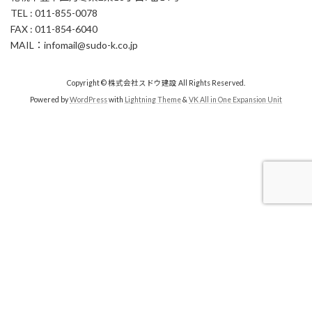
TEL : 011-855-0078
FAX : 011-854-6040
MAIL：infomail@sudo-k.co.jp
Copyright © 株式会社スドウ建設 All Rights Reserved.
Powered by
WordPress
with
Lightning Theme
&
VK All in One Expansion Unit