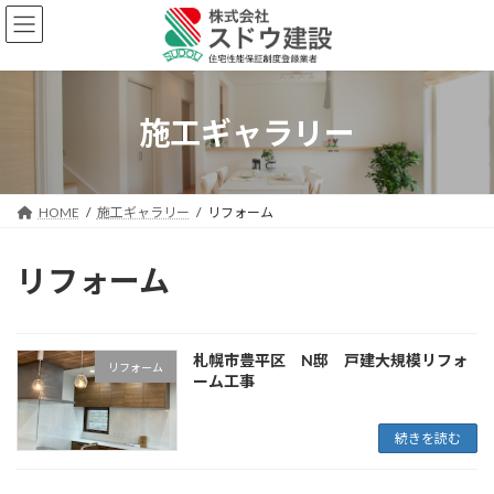
コ
ナ
ン
ビ
テ
ゲ
ン
ー
ツ
シ
へ
ョ
施工ギャラリー
ス
ン
キ
に
ッ
移
プ
動
HOME
施工ギャラリー
リフォーム
リフォーム
札幌市豊平区 N邸 戸建大規模リフォ
リフォーム
ーム工事
続きを読む