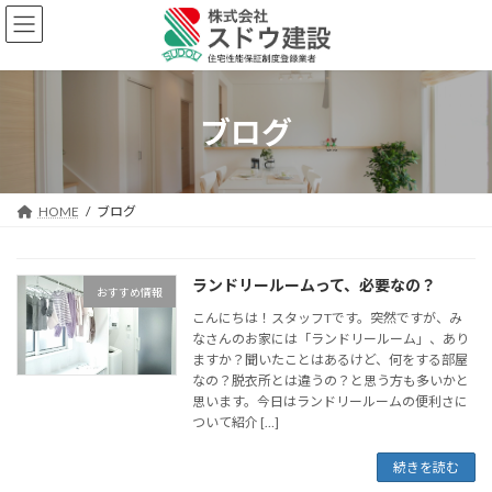
コ
ナ
ン
ビ
テ
ゲ
ン
ー
ツ
シ
へ
ョ
ブログ
ス
ン
キ
に
ッ
移
プ
動
HOME
ブログ
ランドリールームって、必要なの？
おすすめ情報
こんにちは！スタッフTです。突然ですが、み
なさんのお家には「ランドリールーム」、あり
ますか？聞いたことはあるけど、何をする部屋
なの？脱衣所とは違うの？と思う方も多いかと
思います。今日はランドリールームの便利さに
ついて紹介 […]
続きを読む